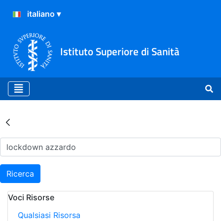
Istituto Superiore di Sanità
Risultati della Ricerca - Ar
Ricerca
Voci Risorse
Qualsiasi Risorsa