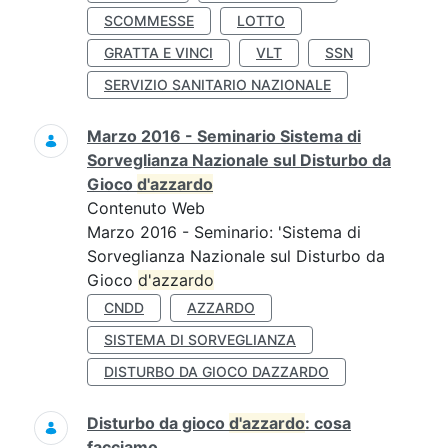
SCOMMESSE
LOTTO
GRATTA E VINCI
VLT
SSN
SERVIZIO SANITARIO NAZIONALE
Marzo 2016 - Seminario Sistema di
Sorveglianza Nazionale sul Disturbo da
Gioco
d'azzardo
Contenuto Web
Marzo 2016 - Seminario: 'Sistema di
Sorveglianza Nazionale sul Disturbo da
Gioco
d'azzardo
CNDD
AZZARDO
SISTEMA DI SORVEGLIANZA
DISTURBO DA GIOCO DAZZARDO
Disturbo da gioco
d'azzardo
: cosa
facciamo