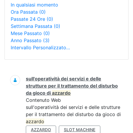
In qualsiasi momento
Ora Passata
(0)
Passate 24 Ore
(0)
Settimana Passata
(0)
Mese Passato
(0)
Anno Passato
(3)
Intervallo Personalizzato…
Ricerca
sull'operatività dei servizi e delle
strutture per il trattamento del disturbo
da gioco di
azzardo
Contenuto Web
sull'operatività dei servizi e delle strutture
per il trattamento del disturbo da gioco di
azzardo
AZZARDO
SLOT MACHINE