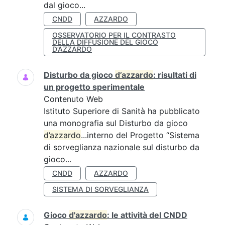
dal gioco...
CNDD
AZZARDO
OSSERVATORIO PER IL CONTRASTO
DELLA DIFFUSIONE DEL GIOCO
D’AZZARDO
Disturbo da gioco
d’azzardo
: risultati di
un progetto sperimentale
Contenuto Web
Istituto Superiore di Sanità ha pubblicato
una monografia sul Disturbo da gioco
d’azzardo
...interno del Progetto “Sistema
di sorveglianza nazionale sul disturbo da
gioco...
CNDD
AZZARDO
SISTEMA DI SORVEGLIANZA
Gioco
d'azzardo
: le attività del CNDD