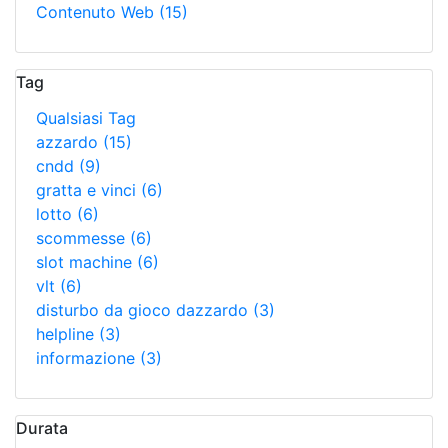
Contenuto Web
(15)
Tag
Qualsiasi Tag
azzardo
(15)
cndd
(9)
gratta e vinci
(6)
lotto
(6)
scommesse
(6)
slot machine
(6)
vlt
(6)
disturbo da gioco dazzardo
(3)
helpline
(3)
informazione
(3)
Durata