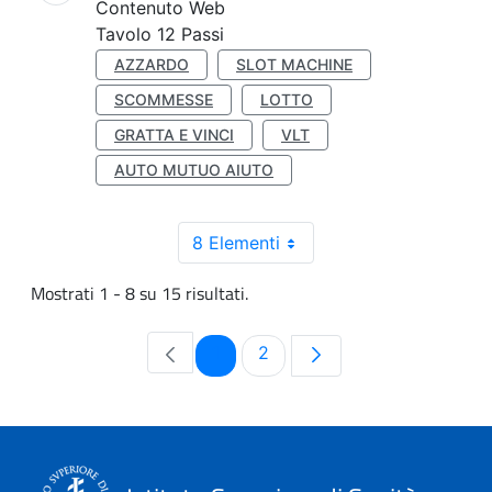
Contenuto Web
Tavolo 12 Passi
AZZARDO
SLOT MACHINE
SCOMMESSE
LOTTO
GRATTA E VINCI
VLT
AUTO MUTUO AIUTO
8 Elementi
Mostrati 1 - 8 su 15 risultati.
Pagina
Pagina
1
2