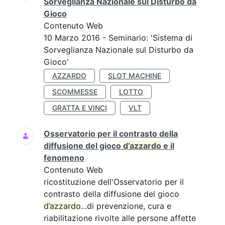
Sorveglianza Nazionale sul Disturbo da
Gioco
Contenuto Web
10 Marzo 2016 - Seminario: 'Sistema di
Sorveglianza Nazionale sul Disturbo da
Gioco'
AZZARDO
SLOT MACHINE
SCOMMESSE
LOTTO
GRATTA E VINCI
VLT
Osservatorio per il contrasto della
diffusione del gioco
d’azzardo
e il
fenomeno
Contenuto Web
ricostituzione dell'Osservatorio per il
contrasto della diffusione del gioco
d’azzardo
...di prevenzione, cura e
riabilitazione rivolte alle persone affette