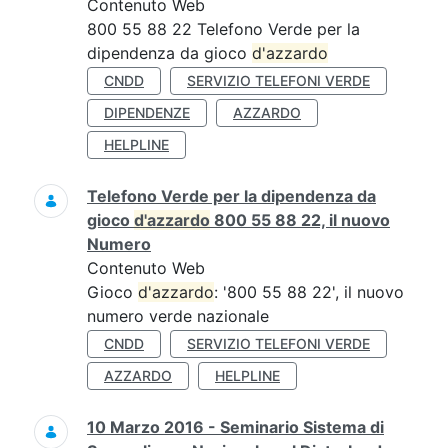
Contenuto Web
800 55 88 22 Telefono Verde per la
dipendenza da gioco
d'azzardo
CNDD
SERVIZIO TELEFONI VERDE
DIPENDENZE
AZZARDO
HELPLINE
Telefono Verde per la dipendenza da
gioco
d'azzardo
800 55 88 22, il nuovo
Numero
Contenuto Web
Gioco
d'azzardo
: '800 55 88 22', il nuovo
numero verde nazionale
CNDD
SERVIZIO TELEFONI VERDE
AZZARDO
HELPLINE
10 Marzo 2016 - Seminario Sistema di