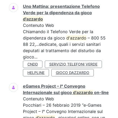
Uno Mattina: presentazione Telefono
Verde per la dipendenza da gioco
d'azzardo
Contenuto Web
Chiamando il Telefono Verde per la
dipendenza da gioco
d'azzardo
– 800 55
88 22,...dedicate, quali i servizi sanitari
deputati al trattamento del disturbo da
gioco...
CNDD
SERVIZIO TELEFONI VERDE
HELPLINE
GIOCO DAZZARDO
eGames Project – I° Convegno
Internazionale sul gioco
d’azzardo
on-line
Contenuto Web
Pocchiari – 26 febbraio 2019 “e-Games
Project – I° Convegno Internazionale sul
gioco
d’azzardo
...giocatori online, con un