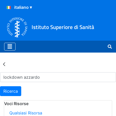
Istituto Superiore di Sanità
Risultati della Ricerca - Ar
Ricerca
Voci Risorse
Qualsiasi Risorsa