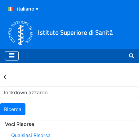
Istituto Superiore di Sanità
Risultati della Ricerca - Ar
Ricerca
Voci Risorse
Qualsiasi Risorsa