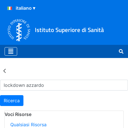
Istituto Superiore di Sanità
Risultati della Ricerca - Ar
Ricerca
Voci Risorse
Qualsiasi Risorsa