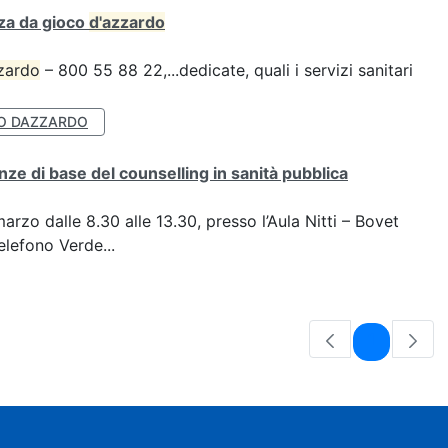
za da gioco
d'azzardo
zardo
– 800 55 88 22,...dedicate, quali i servizi sanitari
O DAZZARDO
ze di base del counselling in sanità pubblica
rzo dalle 8.30 alle 13.30, presso l’Aula Nitti – Bovet
elefono Verde...
Pagina
1