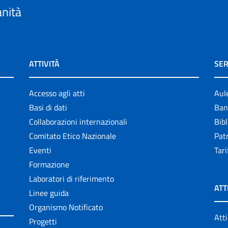
anità
ATTIVITÀ
SER
Accesso agli atti
Aul
Basi di dati
Ban
Collaborazioni internazionali
Bibl
Comitato Etico Nazionale
Patr
Eventi
Tari
Formazione
Laboratori di riferimento
ATT
Linee guida
Organismo Notificato
Atti
Progetti