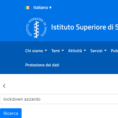
Salta al Contenuto
Salta al Footer
Istituto Superiore di 
Chi siamo
Temi
Attività
Servizi
Pub
Protezione dei dati
Risultati della Ricerca - Ar
Ricerca