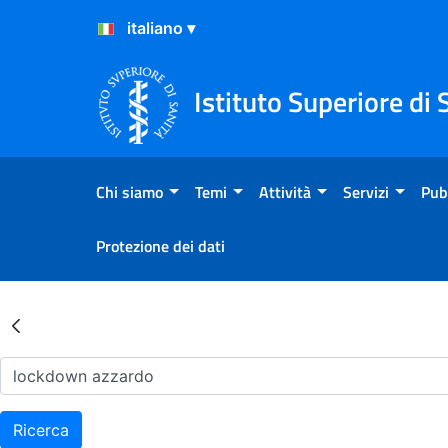
Salta al Contenuto
Salta al Footer
Istituto Superiore di 
Chi siamo
Temi
Attività
Servizi
Pub
Protezione dei dati
Risultati della Ricerca - Ar
Ricerca