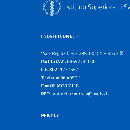
Istituto Superiore di S
I NOSTRI CONTATTI
Viale Regina Elena 299, 00161 – Roma (I)
Partita I.V.A.
03657731000
C.F.
80211730587
Telefono:
06 4990 1
Fax:
06 4938 7118
PEC:
protocollo.centrale@pec.iss.it
PRIVACY