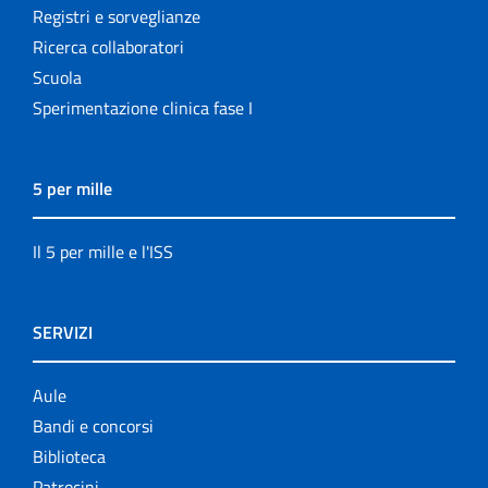
Registri e sorveglianze
Ricerca collaboratori
Scuola
Sperimentazione clinica fase I
5 per mille
Il 5 per mille e l'ISS
SERVIZI
Aule
Bandi e concorsi
Biblioteca
Patrocini