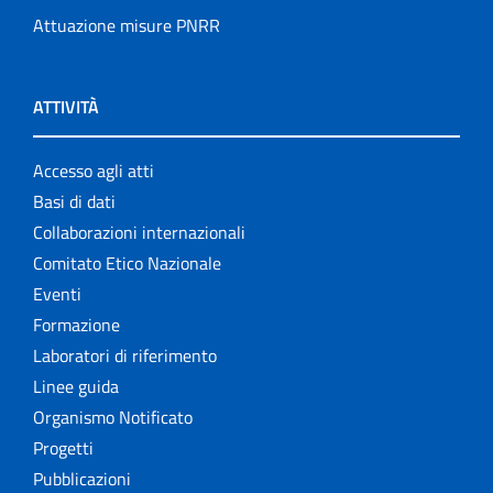
Attuazione misure PNRR
ATTIVITÀ
Accesso agli atti
Basi di dati
Collaborazioni internazionali
Comitato Etico Nazionale
Eventi
Formazione
Laboratori di riferimento
Linee guida
Organismo Notificato
Progetti
Pubblicazioni