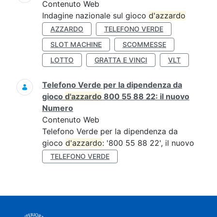
Contenuto Web
Indagine nazionale sul gioco
d'azzardo
AZZARDO
TELEFONO VERDE
SLOT MACHINE
SCOMMESSE
LOTTO
GRATTA E VINCI
VLT
Telefono Verde per la dipendenza da
gioco
d'azzardo
800 55 88 22: il nuovo
Numero
Contenuto Web
Telefono Verde per la dipendenza da
gioco
d'azzardo
: '800 55 88 22', il nuovo
TELEFONO VERDE