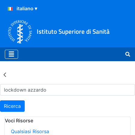
Istituto Superiore di Sanità
Risultati della Ricerca - Ar
Ricerca
Voci Risorse
Qualsiasi Risorsa