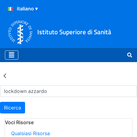
Istituto Superiore di Sanità
Risultati della Ricerca - Ar
Ricerca
Voci Risorse
Qualsiasi Risorsa