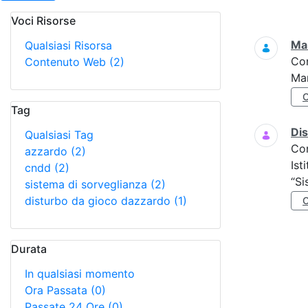
Voci Risorse
Ricerca
Mar
Qualsiasi Risorsa
Co
Contenuto Web
(2)
Mar
Tag
Di
Qualsiasi Tag
Co
azzardo
(2)
Ist
cndd
(2)
“Si
sistema di sorveglianza
(2)
disturbo da gioco dazzardo
(1)
Durata
In qualsiasi momento
Ora Passata
(0)
Passate 24 Ore
(0)