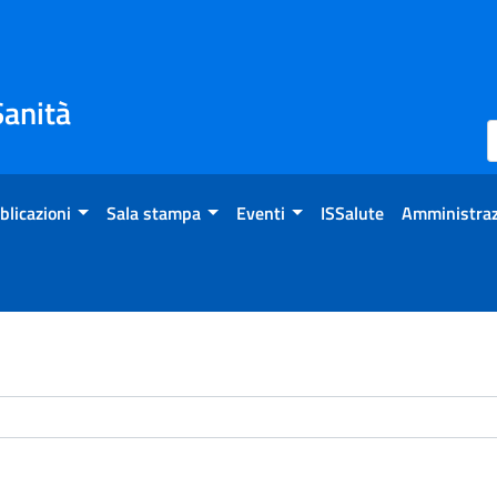
Sanità
blicazioni
Sala stampa
Eventi
ISSalute
Amministraz
chivio