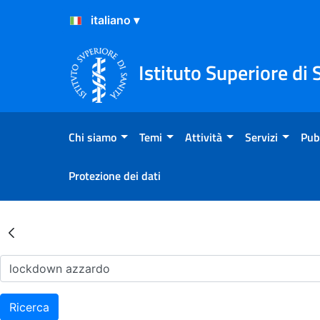
Salta al Contenuto
Salta al Footer
Istituto Superiore di 
Chi siamo
Temi
Attività
Servizi
Pub
Protezione dei dati
Risultati della Ricerca - Ar
Ricerca