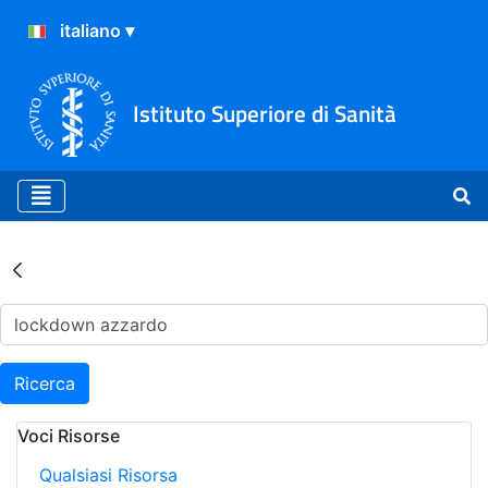
Istituto Superiore di Sanità
Risultati della Ricerca - Ar
Ricerca
Voci Risorse
Qualsiasi Risorsa