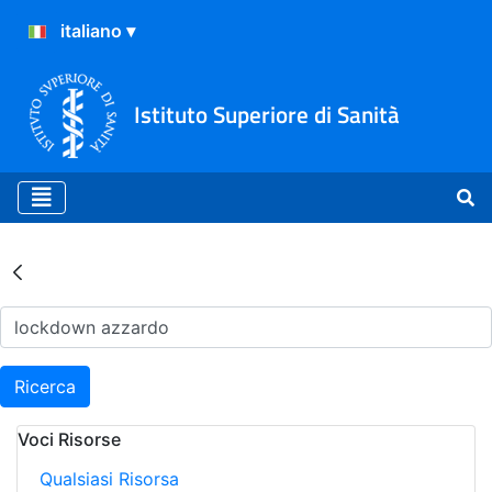
Istituto Superiore di Sanità
Risultati della Ricerca - Ar
Ricerca
Voci Risorse
Qualsiasi Risorsa