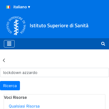
Istituto Superiore di Sanità
Risultati della Ricerca - Ar
Ricerca
Voci Risorse
Qualsiasi Risorsa