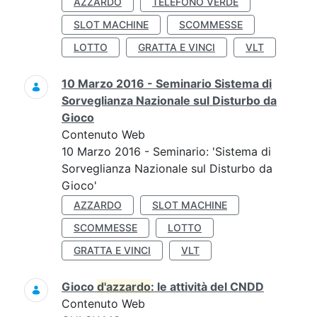
AZZARDO
TELEFONO VERDE
SLOT MACHINE
SCOMMESSE
LOTTO
GRATTA E VINCI
VLT
10 Marzo 2016 - Seminario Sistema di
Sorveglianza Nazionale sul Disturbo da
Gioco
Contenuto Web
10 Marzo 2016 - Seminario: 'Sistema di
Sorveglianza Nazionale sul Disturbo da
Gioco'
AZZARDO
SLOT MACHINE
SCOMMESSE
LOTTO
GRATTA E VINCI
VLT
Gioco
d'azzardo
: le attività del CNDD
Contenuto Web