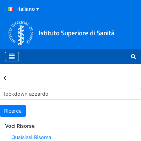
Istituto Superiore di Sanità
Risultati della Ricerca - Ar
Ricerca
Voci Risorse
Qualsiasi Risorsa