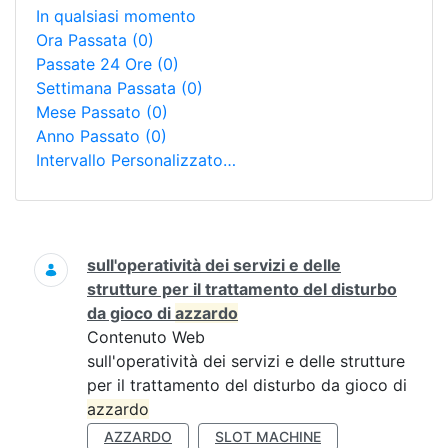
In qualsiasi momento
Ora Passata
(0)
Passate 24 Ore
(0)
Settimana Passata
(0)
Mese Passato
(0)
Anno Passato
(0)
Intervallo Personalizzato…
Ricerca
sull'operatività dei servizi e delle
strutture per il trattamento del disturbo
da gioco di
azzardo
Contenuto Web
sull'operatività dei servizi e delle strutture
per il trattamento del disturbo da gioco di
azzardo
AZZARDO
SLOT MACHINE