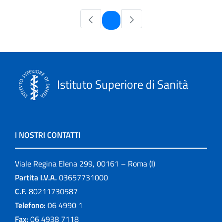
Pagina
1
Istituto Superiore di Sanità
I NOSTRI CONTATTI
Viale Regina Elena 299, 00161 – Roma (I)
Partita I.V.A.
03657731000
C.F.
80211730587
Telefono:
06 4990 1
Fax:
06 4938 7118