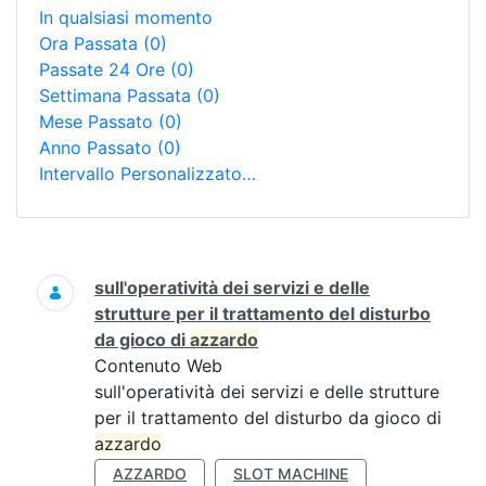
In qualsiasi momento
Ora Passata
(0)
Passate 24 Ore
(0)
Settimana Passata
(0)
Mese Passato
(0)
Anno Passato
(0)
Intervallo Personalizzato…
Ricerca
sull'operatività dei servizi e delle
strutture per il trattamento del disturbo
da gioco di
azzardo
Contenuto Web
sull'operatività dei servizi e delle strutture
per il trattamento del disturbo da gioco di
azzardo
AZZARDO
SLOT MACHINE