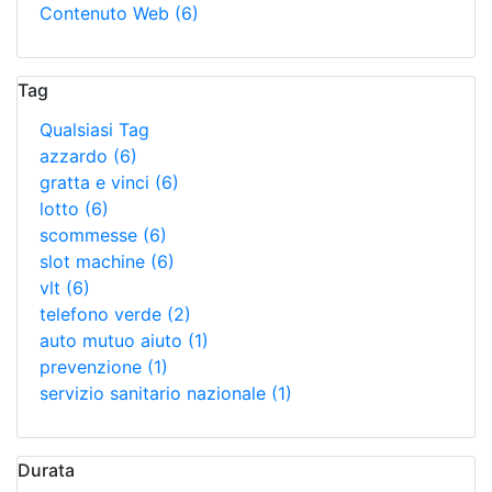
Contenuto Web
(6)
Tag
Qualsiasi Tag
azzardo
(6)
gratta e vinci
(6)
lotto
(6)
scommesse
(6)
slot machine
(6)
vlt
(6)
telefono verde
(2)
auto mutuo aiuto
(1)
prevenzione
(1)
servizio sanitario nazionale
(1)
Durata