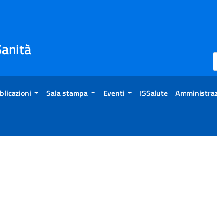
Sanità
blicazioni
Sala stampa
Eventi
ISSalute
Amministraz
chivio