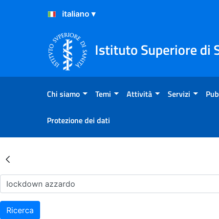
Salta al Contenuto
Salta al Footer
Istituto Superiore di 
Chi siamo
Temi
Attività
Servizi
Pub
Protezione dei dati
Risultati della Ricerca - Ar
Ricerca