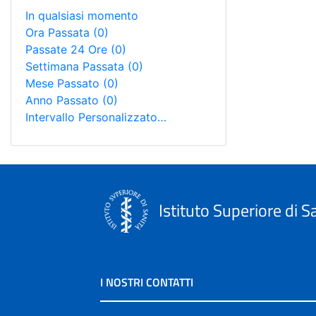
In qualsiasi momento
Ora Passata
(0)
Passate 24 Ore
(0)
Settimana Passata
(0)
Mese Passato
(0)
Anno Passato
(0)
Intervallo Personalizzato…
Istituto Superiore di S
I NOSTRI CONTATTI