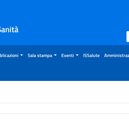
Sanità
blicazioni
Sala stampa
Eventi
ISSalute
Amministraz
chivio