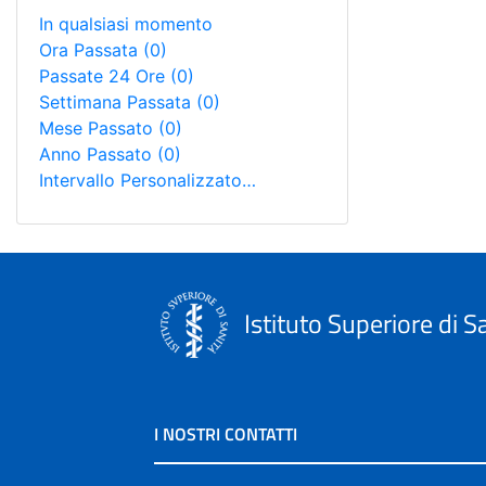
In qualsiasi momento
Ora Passata
(0)
Passate 24 Ore
(0)
Settimana Passata
(0)
Mese Passato
(0)
Anno Passato
(0)
Intervallo Personalizzato…
Istituto Superiore di S
I NOSTRI CONTATTI