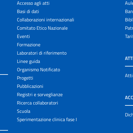
Accesso agli atti
Aul
Basi di dati
Ban
Collaborazioni internazionali
Bibl
Comitato Etico Nazionale
Patr
Eventi
Tari
Formazione
Laboratori di riferimento
ATT
Linee guida
Organismo Notificato
Atti
Progetti
Pubblicazioni
Registri e sorveglianze
ACC
Ricerca collaboratori
Scuola
Dich
Sperimentazione clinica fase I