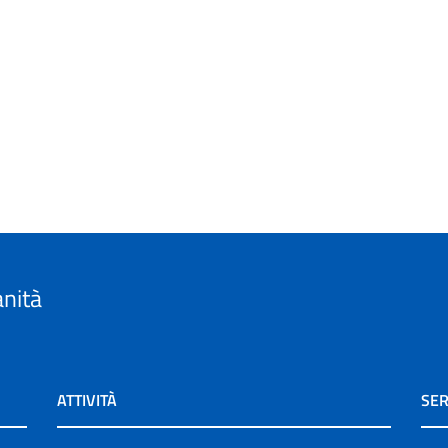
anità
ATTIVITÀ
SER