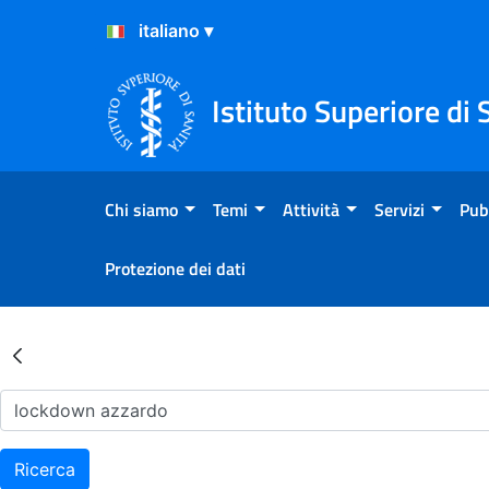
Salta al Contenuto
Salta al Footer
Istituto Superiore di 
Chi siamo
Temi
Attività
Servizi
Pub
Protezione dei dati
Risultati della Ricerca - Ar
Ricerca