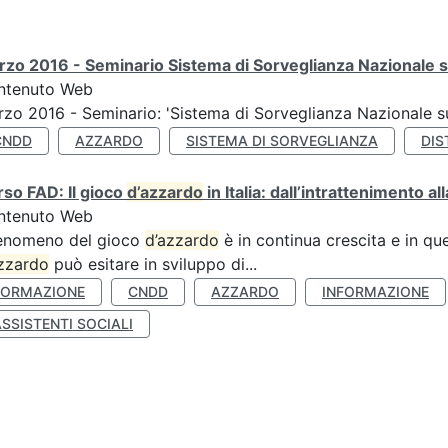
zo 2016 - Seminario Sistema di Sorveglianza Nazionale s
ntenuto Web
zo 2016 - Seminario: 'Sistema di Sorveglianza Nazionale 
CNDD
AZZARDO
SISTEMA DI SORVEGLIANZA
DIS
so FAD: Il gioco
d’azzardo
in Italia: dall’intrattenimento a
ntenuto Web
fenomeno del gioco
d’azzardo
è in continua crescita e in qu
zzardo
può esitare in sviluppo di...
FORMAZIONE
CNDD
AZZARDO
INFORMAZIONE
SSISTENTI SOCIALI