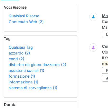
Voci Risorse
Ricerca
Mar
Qualsiasi Risorsa
Co
Contenuto Web
(2)
Mar
Tag
Cor
Qualsiasi Tag
Co
azzardo
(2)
Il 
cndd
(2)
d’a
disturbo da gioco dazzardo
(2)
assistenti sociali
(1)
formazione
(1)
A
informazione
(1)
sistema di sorveglianza
(1)
Durata