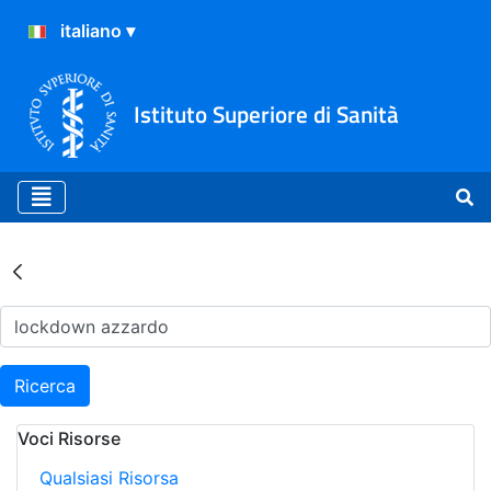
Istituto Superiore di Sanità
Risultati della Ricerca - Ar
Ricerca
Voci Risorse
Qualsiasi Risorsa