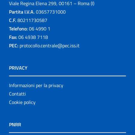
Viale Regina Elena 299, 00161 – Roma (I)
Partita I.V.A.
03657731000
C.F.
80211730587
Telefono:
06 4990 1
Fax:
06 4938 7118
PEC:
protocollo.centrale@pec.iss.it
PRIVACY
Informazioni per la privacy
Contatti
Cookie policy
PNRR