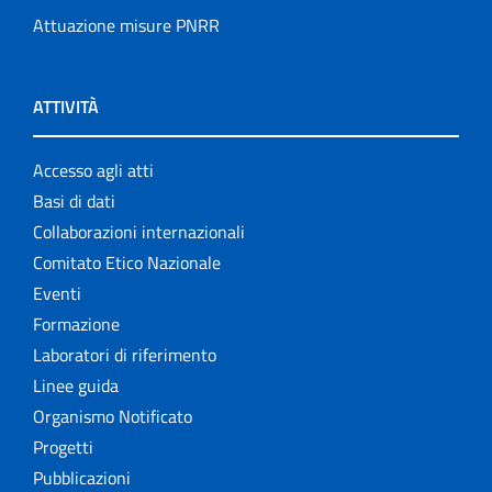
Attuazione misure PNRR
ATTIVITÀ
Accesso agli atti
Basi di dati
Collaborazioni internazionali
Comitato Etico Nazionale
Eventi
Formazione
Laboratori di riferimento
Linee guida
Organismo Notificato
Progetti
Pubblicazioni