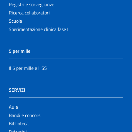
Registri e sorveglianze
Ricerca collaboratori
Scuola
Sperimentazione clinica fase I
5 per mille
Il 5 per mille e l'ISS
SERVIZI
Aule
Bandi e concorsi
Biblioteca
Patrocini