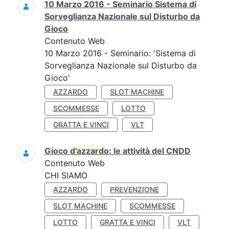
10 Marzo 2016 - Seminario Sistema di
Sorveglianza Nazionale sul Disturbo da
Gioco
Contenuto Web
10 Marzo 2016 - Seminario: 'Sistema di
Sorveglianza Nazionale sul Disturbo da
Gioco'
AZZARDO
SLOT MACHINE
SCOMMESSE
LOTTO
GRATTA E VINCI
VLT
Gioco
d'azzardo
: le attività del CNDD
Contenuto Web
CHI SIAMO
AZZARDO
PREVENZIONE
SLOT MACHINE
SCOMMESSE
LOTTO
GRATTA E VINCI
VLT