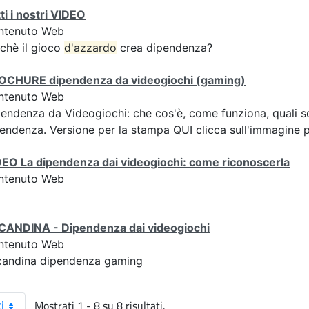
ti i nostri VIDEO
ntenuto Web
chè il gioco
d'azzardo
crea dipendenza?
OCHURE dipendenza da videogiochi (gaming)
ntenuto Web
endenza da Videogiochi: che cos'è, come funziona, quali son
endenza. Versione per la stampa QUI clicca sull'immagine pe
EO La dipendenza dai videogiochi: come riconoscerla
ntenuto Web
CANDINA - Dipendenza dai videogiochi
ntenuto Web
candina dipendenza gaming
Mostrati 1 - 8 su 8 risultati.
i