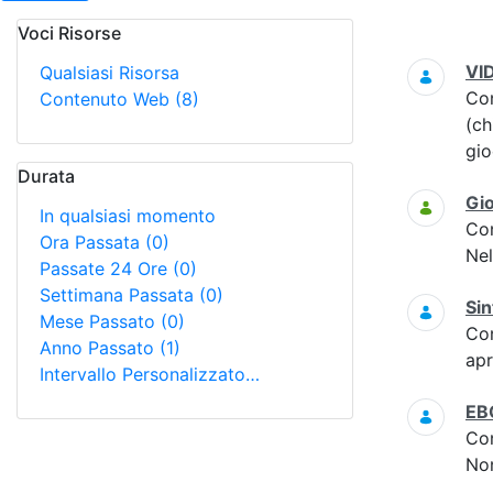
Voci Risorse
Ricerca
VI
Qualsiasi Risorsa
Co
Contenuto Web
(8)
(ch
gi
Durata
Gi
In qualsiasi momento
Co
Ora Passata
(0)
Nel
Passate 24 Ore
(0)
Settimana Passata
(0)
Sin
Mese Passato
(0)
Co
Anno Passato
(1)
apr
Intervallo Personalizzato…
EB
Co
Non