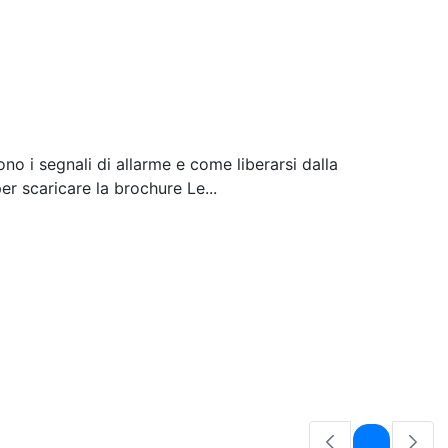
o i segnali di allarme e come liberarsi dalla
r scaricare la brochure Le...
Pagina
1