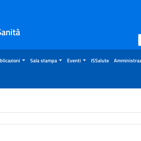
Sanità
blicazioni
Sala stampa
Eventi
ISSalute
Amministraz
chivio