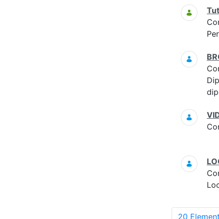
Tut
Co
Per
BR
Co
Dip
dip
VID
Co
LO
Co
Lo
20 Element