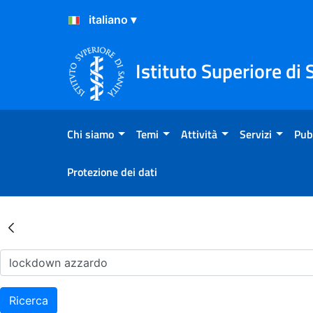
Salta al Contenuto
Salta al Footer
Istituto Superiore di 
Chi siamo
Temi
Attività
Servizi
Pub
Protezione dei dati
Risultati della Ricerca - Ar
Ricerca