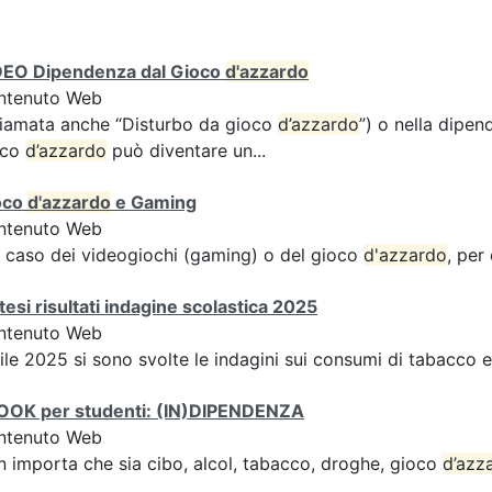
DEO Dipendenza dal Gioco
d'azzardo
ntenuto Web
iamata anche “Disturbo da gioco
d’azzardo
”) o nella dipen
oco
d’azzardo
può diventare un...
oco
d'azzardo
e Gaming
ntenuto Web
 caso dei videogiochi (gaming) o del gioco
d'azzardo
, per
tesi risultati indagine scolastica 2025
ntenuto Web
ile 2025 si sono svolte le indagini sui consumi di tabacco 
OOK per studenti: (IN)DIPENDENZA
ntenuto Web
 importa che sia cibo, alcol, tabacco, droghe, gioco
d’azz