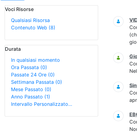
Voci Risorse
Ricerca
VI
Qualsiasi Risorsa
Co
Contenuto Web
(8)
(ch
gi
Durata
Gi
In qualsiasi momento
Co
Ora Passata
(0)
Nel
Passate 24 Ore
(0)
Settimana Passata
(0)
Sin
Mese Passato
(0)
Co
Anno Passato
(1)
apr
Intervallo Personalizzato…
EB
Co
Non