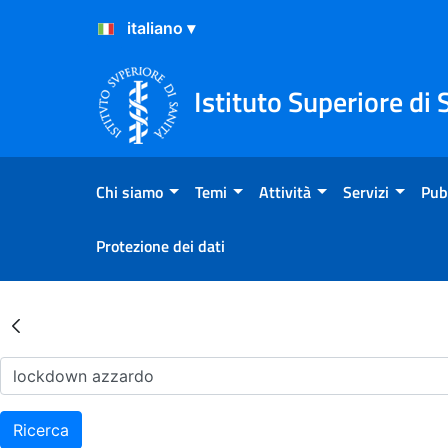
Salta al Contenuto
Salta al Footer
Istituto Superiore di 
Chi siamo
Temi
Attività
Servizi
Pub
Protezione dei dati
Risultati della Ricerca - Ar
Ricerca