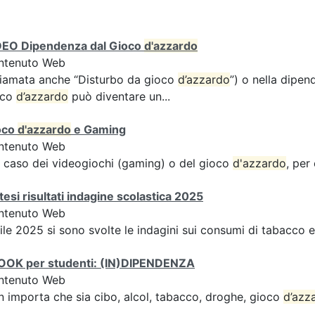
DEO Dipendenza dal Gioco
d'azzardo
ntenuto Web
iamata anche “Disturbo da gioco
d’azzardo
”) o nella dipen
oco
d’azzardo
può diventare un...
oco
d'azzardo
e Gaming
ntenuto Web
 caso dei videogiochi (gaming) o del gioco
d'azzardo
, per
tesi risultati indagine scolastica 2025
ntenuto Web
ile 2025 si sono svolte le indagini sui consumi di tabacco 
OOK per studenti: (IN)DIPENDENZA
ntenuto Web
 importa che sia cibo, alcol, tabacco, droghe, gioco
d’azz