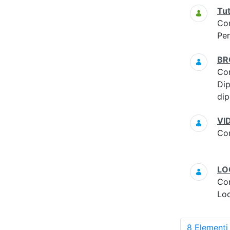
Tut
Co
Per
BR
Co
Dip
dip
VID
Co
LO
Co
Lo
8 Elementi