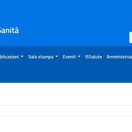
Sanità
blicazioni
Sala stampa
Eventi
ISSalute
Amministraz
chivio