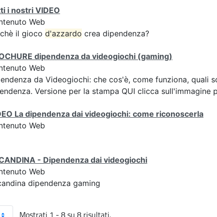
ti i nostri VIDEO
ntenuto Web
chè il gioco
d'azzardo
crea dipendenza?
OCHURE dipendenza da videogiochi (gaming)
ntenuto Web
endenza da Videogiochi: che cos'è, come funziona, quali son
endenza. Versione per la stampa QUI clicca sull'immagine pe
EO La dipendenza dai videogiochi: come riconoscerla
ntenuto Web
CANDINA - Dipendenza dai videogiochi
ntenuto Web
candina dipendenza gaming
Mostrati 1 - 8 su 8 risultati.