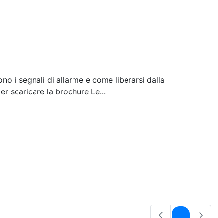
o i segnali di allarme e come liberarsi dalla
r scaricare la brochure Le...
Pagina
1