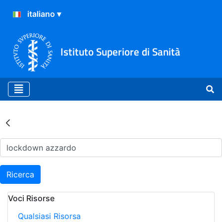
Istituto Superiore di Sanità
Risultati della Ricerca - Ar
Ricerca
Voci Risorse
Qualsiasi Risorsa