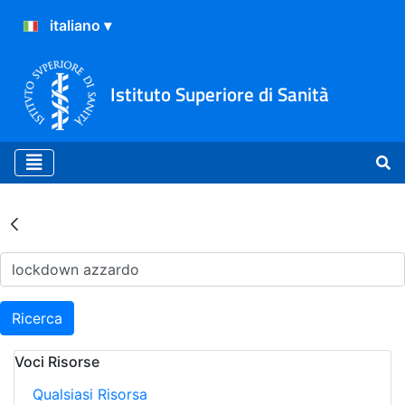
Istituto Superiore di Sanità
Risultati della Ricerca - Ar
Ricerca
Voci Risorse
Qualsiasi Risorsa