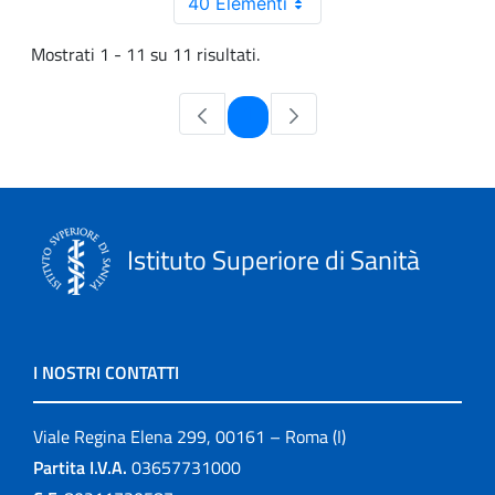
40 Elementi
Mostrati 1 - 11 su 11 risultati.
Pagina
1
Istituto Superiore di Sanità
I NOSTRI CONTATTI
Viale Regina Elena 299, 00161 – Roma (I)
Partita I.V.A.
03657731000