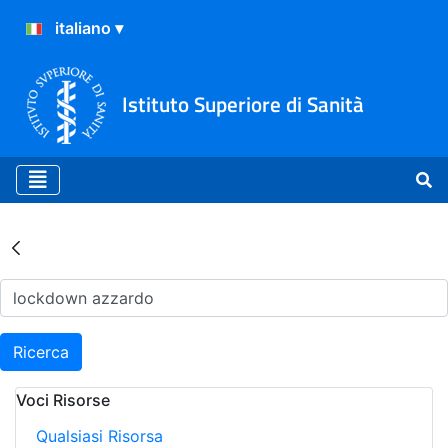
Istituto Superiore di Sanità
Risultati della Ricerca - Ar
Ricerca
Voci Risorse
Qualsiasi Risorsa