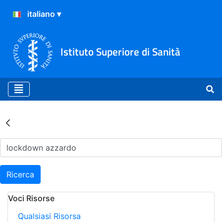
Istituto Superiore di Sanità
Risultati della Ricerca - Ar
Ricerca
Voci Risorse
Qualsiasi Risorsa