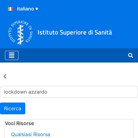
Istituto Superiore di Sanità
Risultati della Ricerca - Ar
Ricerca
Voci Risorse
Qualsiasi Risorsa