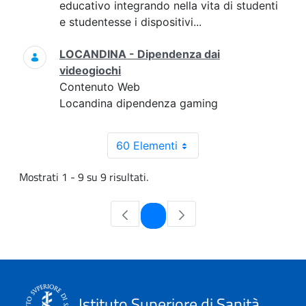
educativo integrando nella vita di studenti
e studentesse i dispositivi...
LOCANDINA - Dipendenza dai
videogiochi
Contenuto Web
Locandina dipendenza gaming
60 Elementi
Mostrati 1 - 9 su 9 risultati.
Pagina
1
Istituto Superiore di Sanità