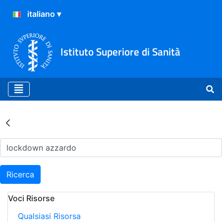
Istituto Superiore di Sanità
Risultati della Ricerca - Ar
Ricerca
Voci Risorse
Qualsiasi Risorsa