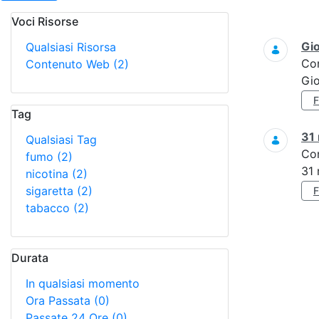
Voci Risorse
Ricerca
Gi
Qualsiasi Risorsa
Co
Contenuto Web
(2)
Gi
Tag
31
Qualsiasi Tag
Co
fumo
(2)
31
nicotina
(2)
sigaretta
(2)
tabacco
(2)
Durata
In qualsiasi momento
Ora Passata
(0)
Passate 24 Ore
(0)