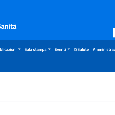
Sanità
blicazioni
Sala stampa
Eventi
ISSalute
Amministraz
chivio