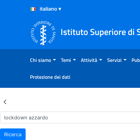
Salta al Contenuto
Salta al Footer
Istituto Superiore di 
Chi siamo
Temi
Attività
Servizi
Pub
Protezione dei dati
Risultati della Ricerca - Ar
Ricerca