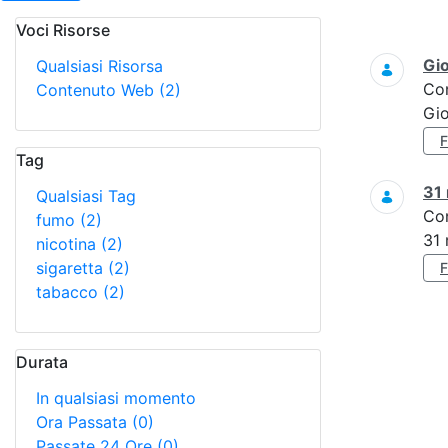
Voci Risorse
Ricerca
Gi
Qualsiasi Risorsa
Co
Contenuto Web
(2)
Gi
Tag
31
Qualsiasi Tag
Co
fumo
(2)
31
nicotina
(2)
sigaretta
(2)
tabacco
(2)
Durata
In qualsiasi momento
Ora Passata
(0)
Passate 24 Ore
(0)