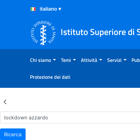
Salta al Contenuto
Salta al Footer
Istituto Superiore di 
Chi siamo
Temi
Attività
Servizi
Pub
Protezione dei dati
Risultati della Ricerca - Ar
Ricerca