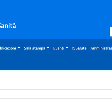
Sanità
blicazioni
Sala stampa
Eventi
ISSalute
Amministraz
chivio