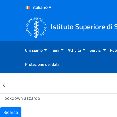
Salta al Contenuto
Salta al Footer
Istituto Superiore di 
Chi siamo
Temi
Attività
Servizi
Pub
Protezione dei dati
Risultati della Ricerca - Ar
Ricerca