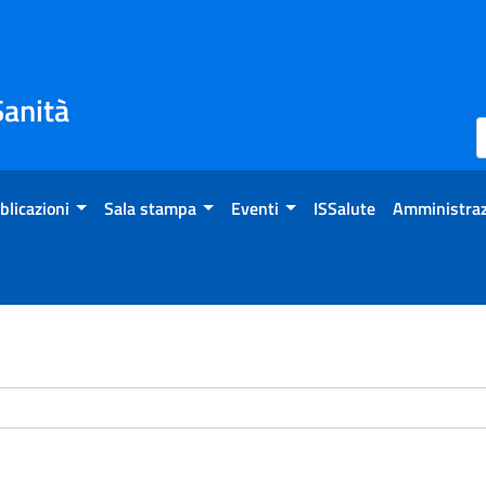
Sanità
blicazioni
Sala stampa
Eventi
ISSalute
Amministraz
chivio