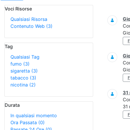
Voci Risorse
Ricerca
Gi
Qualsiasi Risorsa
Co
Contenuto Web
(3)
Gi
Tag
Gi
Qualsiasi Tag
Co
fumo
(3)
Gi
sigaretta
(3)
tabacco
(3)
nicotina
(2)
31
Co
Durata
31
In qualsiasi momento
Ora Passata
(0)
Passate 24 Ore
(0)