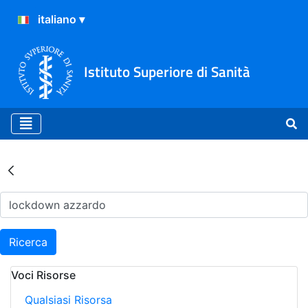
Istituto Superiore di Sanità
Risultati della Ricerca - Ar
Ricerca
Voci Risorse
Qualsiasi Risorsa