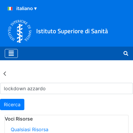
Istituto Superiore di Sanità
Risultati della Ricerca - Ar
Ricerca
Voci Risorse
Qualsiasi Risorsa