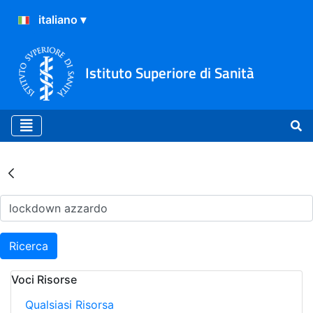
Istituto Superiore di Sanità
Risultati della Ricerca - Ar
Ricerca
Voci Risorse
Qualsiasi Risorsa