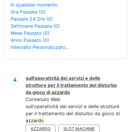
In qualsiasi momento
Ora Passata
(0)
Passate 24 Ore
(0)
Settimana Passata
(0)
Mese Passato
(0)
Anno Passato
(0)
Intervallo Personalizzato…
Ricerca
sull'operatività dei servizi e delle
strutture per il trattamento del disturbo
da gioco di
azzardo
Contenuto Web
sull'operatività dei servizi e delle strutture
per il trattamento del disturbo da gioco di
azzardo
AZZARDO
SLOT MACHINE