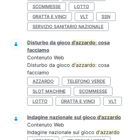
SCOMMESSE
LOTTO
GRATTA E VINCI
VLT
SSN
SERVIZIO SANITARIO NAZIONALE
Disturbo da gioco
d'azzardo
: cosa
facciamo
Contenuto Web
Disturbo da gioco
d'azzardo
: cosa
facciamo
AZZARDO
TELEFONO VERDE
SLOT MACHINE
SCOMMESSE
LOTTO
GRATTA E VINCI
VLT
Indagine nazionale sul gioco
d'azzardo
Contenuto Web
Indagine nazionale sul gioco
d'azzardo