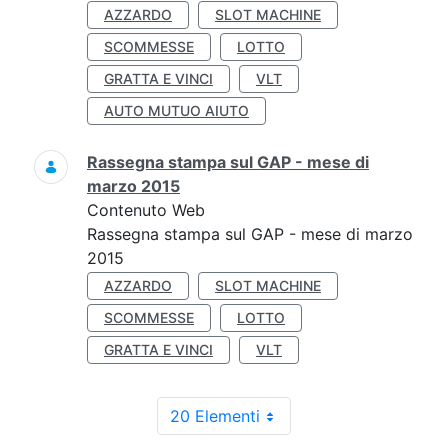
AZZARDO
SLOT MACHINE
SCOMMESSE
LOTTO
GRATTA E VINCI
VLT
AUTO MUTUO AIUTO
Rassegna stampa sul GAP - mese di
marzo 2015
Contenuto Web
Rassegna stampa sul GAP - mese di marzo
2015
AZZARDO
SLOT MACHINE
SCOMMESSE
LOTTO
GRATTA E VINCI
VLT
20 Elementi