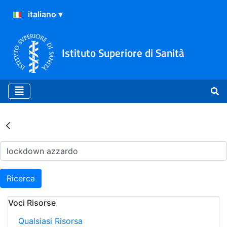
Istituto Superiore di Sanità
Risultati della Ricerca - Ar
Ricerca
Voci Risorse
Qualsiasi Risorsa