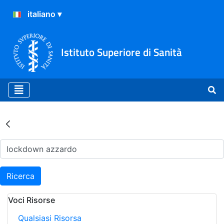
Istituto Superiore di Sanità
Risultati della Ricerca - Ar
Ricerca
Voci Risorse
Qualsiasi Risorsa