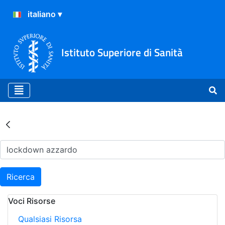
Istituto Superiore di Sanità
Risultati della Ricerca - Ar
Ricerca
Voci Risorse
Qualsiasi Risorsa