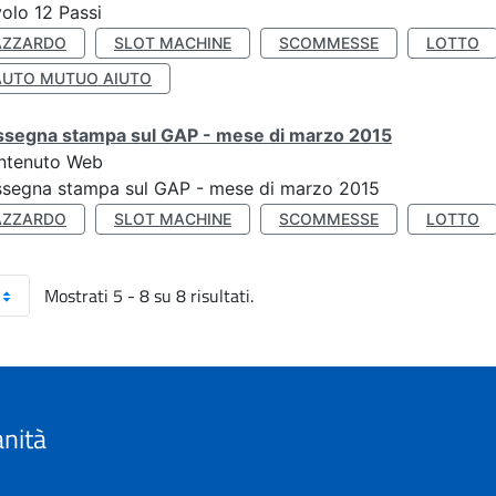
olo 12 Passi
AZZARDO
SLOT MACHINE
SCOMMESSE
LOTTO
AUTO MUTUO AIUTO
ssegna stampa sul GAP - mese di marzo 2015
ntenuto Web
ssegna stampa sul GAP - mese di marzo 2015
AZZARDO
SLOT MACHINE
SCOMMESSE
LOTTO
Mostrati 5 - 8 su 8 risultati.
anità