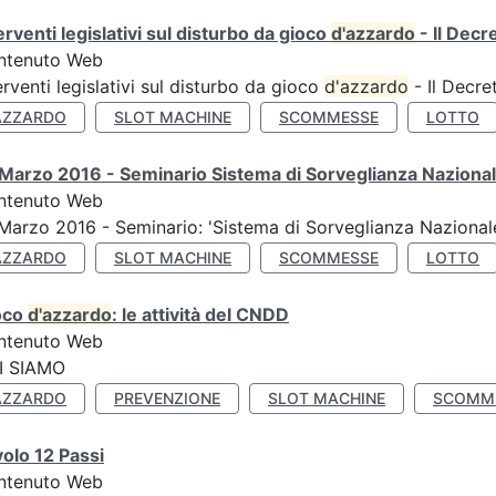
erventi legislativi sul disturbo da gioco
d'azzardo
- Il Decr
ntenuto Web
erventi legislativi sul disturbo da gioco
d'azzardo
- Il Decre
AZZARDO
SLOT MACHINE
SCOMMESSE
LOTTO
Marzo 2016 - Seminario Sistema di Sorveglianza Nazional
ntenuto Web
Marzo 2016 - Seminario: 'Sistema di Sorveglianza Nazional
AZZARDO
SLOT MACHINE
SCOMMESSE
LOTTO
oco
d'azzardo
: le attività del CNDD
ntenuto Web
I SIAMO
AZZARDO
PREVENZIONE
SLOT MACHINE
SCOMM
olo 12 Passi
ntenuto Web