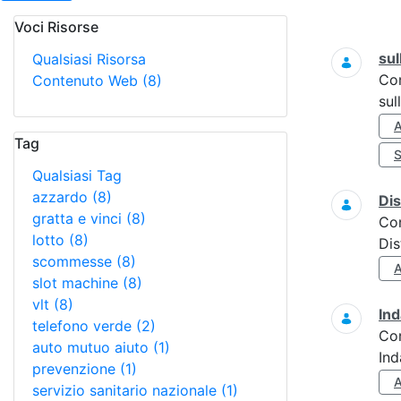
Voci Risorse
Ricerca
sul
Qualsiasi Risorsa
Co
Contenuto Web
(8)
sul
Tag
Qualsiasi Tag
azzardo
(8)
Di
gratta e vinci
(8)
Co
lotto
(8)
Di
scommesse
(8)
slot machine
(8)
vlt
(8)
Ind
telefono verde
(2)
Co
auto mutuo aiuto
(1)
Ind
prevenzione
(1)
servizio sanitario nazionale
(1)