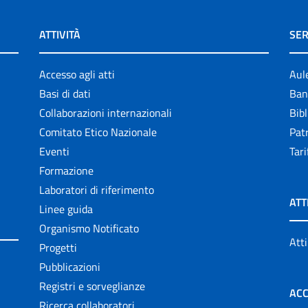
ATTIVITÀ
SER
Accesso agli atti
Aul
Basi di dati
Ban
Collaborazioni internazionali
Bibl
Comitato Etico Nazionale
Patr
Eventi
Tari
Formazione
Laboratori di riferimento
ATT
Linee guida
Organismo Notificato
Atti
Progetti
Pubblicazioni
Registri e sorveglianze
ACC
Ricerca collaboratori