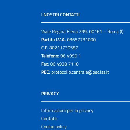
I NOSTRI CONTATTI
Viale Regina Elena 299, 00161 – Roma (I)
Partita I.V.A.
03657731000
C.F.
80211730587
Telefono:
06 4990 1
Fax:
06 4938 7118
PEC:
protocollo.centrale@pec.iss.it
PRIVACY
Informazioni per la privacy
Contatti
Cookie policy