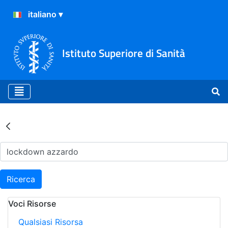
Istituto Superiore di Sanità
Risultati della Ricerca - Ar
Ricerca
Voci Risorse
Qualsiasi Risorsa