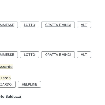
MMESSE
LOTTO
GRATTA E VINCI
VLT
MMESSE
LOTTO
GRATTA E VINCI
VLT
azzardo
zzardo
ZZARDO
HELPLINE
eto Balduzzi