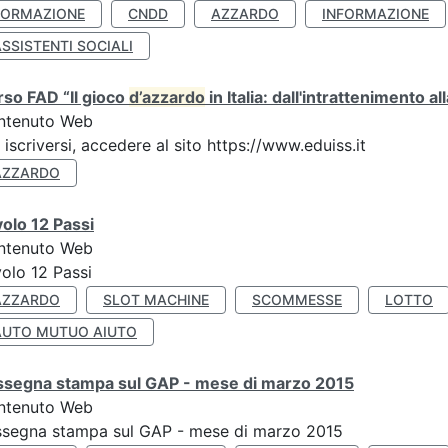
FORMAZIONE
CNDD
AZZARDO
INFORMAZIONE
SSISTENTI SOCIALI
so FAD “Il gioco
d’azzardo
in Italia: dall'intrattenimento al
ntenuto Web
 iscriversi, accedere al sito https://www.eduiss.it
AZZARDO
olo 12 Passi
ntenuto Web
olo 12 Passi
AZZARDO
SLOT MACHINE
SCOMMESSE
LOTTO
AUTO MUTUO AIUTO
ssegna stampa sul GAP - mese di marzo 2015
ntenuto Web
ssegna stampa sul GAP - mese di marzo 2015