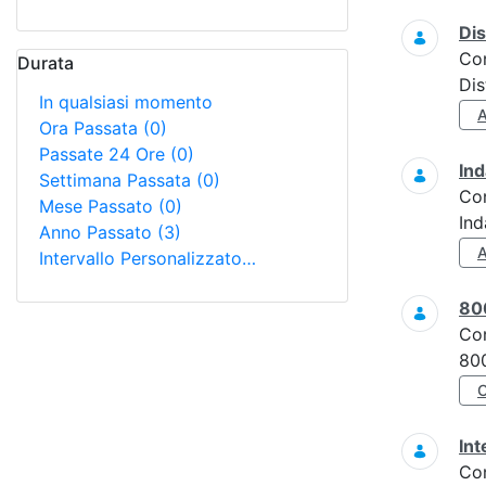
Di
Co
Durata
Di
In qualsiasi momento
Ora Passata
(0)
Passate 24 Ore
(0)
Ind
Settimana Passata
(0)
Co
Mese Passato
(0)
Ind
Anno Passato
(3)
Intervallo Personalizzato…
80
Co
800
Int
Co