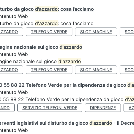
sturbo da gioco
d'azzardo
: cosa facciamo
ntenuto Web
sturbo da gioco
d'azzardo
: cosa facciamo
AZZARDO
TELEFONO VERDE
SLOT MACHINE
SCO
agine nazionale sul gioco
d'azzardo
ntenuto Web
agine nazionale sul gioco
d'azzardo
AZZARDO
TELEFONO VERDE
SLOT MACHINE
SCO
0 55 88 22 Telefono Verde per la dipendenza da gioco
d'
ntenuto Web
 55 88 22 Telefono Verde per la dipendenza da gioco
d'a
CNDD
SERVIZIO TELEFONI VERDE
DIPENDENZE
A
erventi legislativi sul disturbo da gioco
d'azzardo
- Il Decr
ntenuto Web