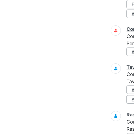
A
Cor
Co
Per
Tav
Co
Tav
Ra
Co
Ra