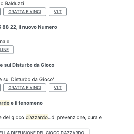
to Balduzzi
GRATTA E VINCI
VLT
 88 22, il nuovo Numero
onale
LINE
e sul Disturbo da Gioco
e sul Disturbo da Gioco'
GRATTA E VINCI
VLT
ardo
e il fenomeno
ne del gioco
d’azzardo
...di prevenzione, cura e
ELLA DIFFUSIONE DEL GIOCO D’AZZARDO