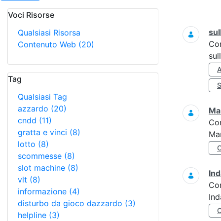
Voci Risorse
Ricerca
sul
Qualsiasi Risorsa
Co
Contenuto Web
(20)
sul
Tag
Qualsiasi Tag
azzardo
(20)
Mar
cndd
(11)
Co
gratta e vinci
(8)
Mar
lotto
(8)
scommesse
(8)
slot machine
(8)
Ind
vlt
(8)
Co
informazione
(4)
Ind
disturbo da gioco dazzardo
(3)
helpline
(3)