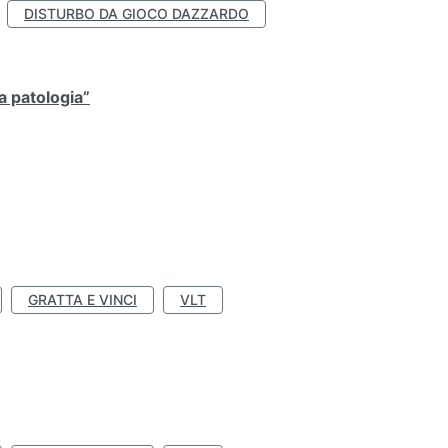
DISTURBO DA GIOCO DAZZARDO
la patologia”
GRATTA E VINCI
VLT