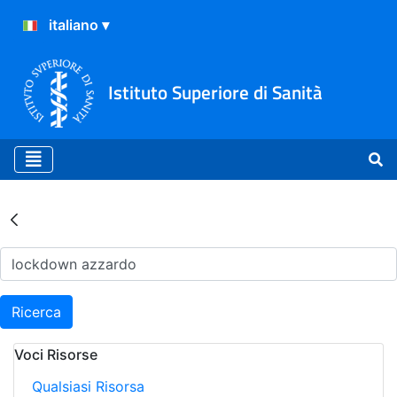
Istituto Superiore di Sanità
Risultati della Ricerca - Ar
Ricerca
Voci Risorse
Qualsiasi Risorsa