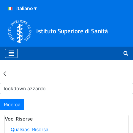
Istituto Superiore di Sanità
Risultati della Ricerca - Ar
Ricerca
Voci Risorse
Qualsiasi Risorsa