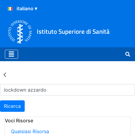
Istituto Superiore di Sanità
Risultati della Ricerca - Ar
Ricerca
Voci Risorse
Qualsiasi Risorsa