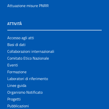
Attuazione misure PNRR
ATTIVITÀ
Accesso agli atti
Basi di dati
Collaborazioni internazionali
Comitato Etico Nazionale
Eventi
Formazione
Laboratori di riferimento
Linee guida
Organismo Notificato
Progetti
Pubblicazioni