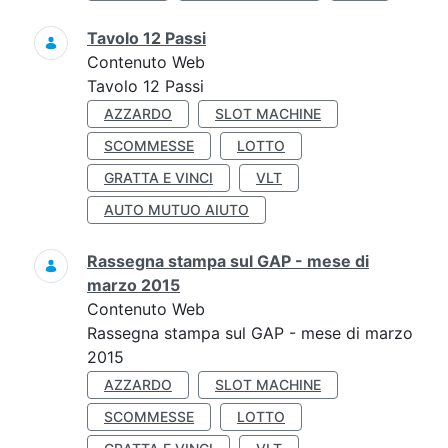
Tavolo 12 Passi
Contenuto Web
Tavolo 12 Passi
AZZARDO
SLOT MACHINE
SCOMMESSE
LOTTO
GRATTA E VINCI
VLT
AUTO MUTUO AIUTO
Rassegna stampa sul GAP - mese di
marzo 2015
Contenuto Web
Rassegna stampa sul GAP - mese di marzo
2015
AZZARDO
SLOT MACHINE
SCOMMESSE
LOTTO