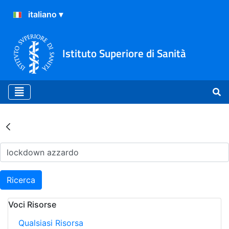
Istituto Superiore di Sanità
Risultati della Ricerca - Ar
Ricerca
Voci Risorse
Qualsiasi Risorsa