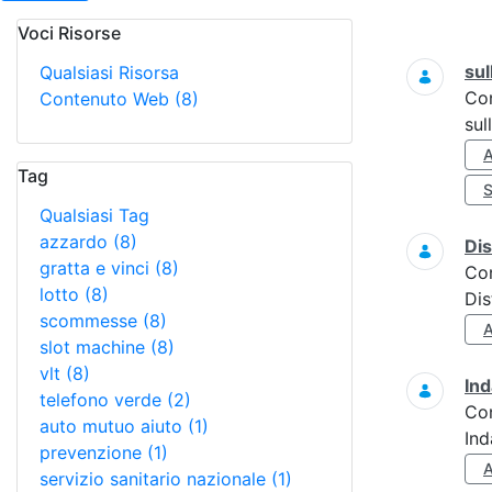
Voci Risorse
Ricerca
sul
Qualsiasi Risorsa
Co
Contenuto Web
(8)
sul
Tag
Qualsiasi Tag
azzardo
(8)
Di
gratta e vinci
(8)
Co
lotto
(8)
Di
scommesse
(8)
slot machine
(8)
vlt
(8)
Ind
telefono verde
(2)
Co
auto mutuo aiuto
(1)
Ind
prevenzione
(1)
servizio sanitario nazionale
(1)