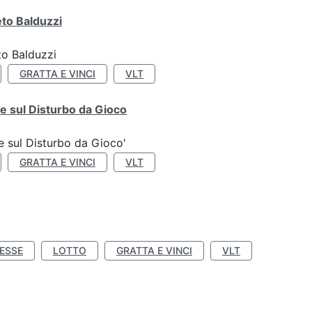
eto Balduzzi
to Balduzzi
GRATTA E VINCI
VLT
e sul Disturbo da Gioco
e sul Disturbo da Gioco'
GRATTA E VINCI
VLT
ESSE
LOTTO
GRATTA E VINCI
VLT