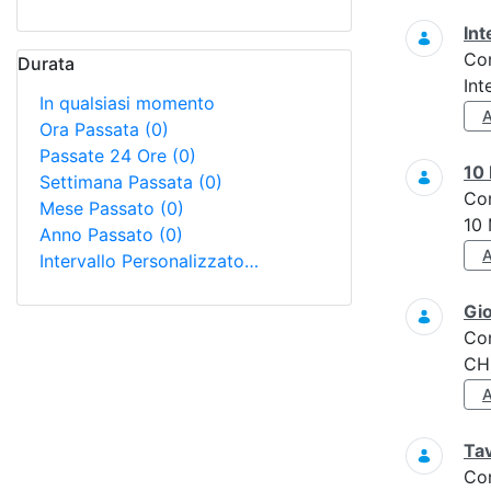
Int
Co
Durata
Int
In qualsiasi momento
Ora Passata
(0)
Passate 24 Ore
(0)
10 
Settimana Passata
(0)
Co
Mese Passato
(0)
10 
Anno Passato
(0)
Intervallo Personalizzato…
Gi
Co
CH
Tav
Co