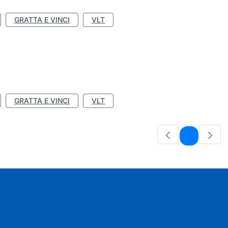
GRATTA E VINCI
VLT
GRATTA E VINCI
VLT
Pagina
1