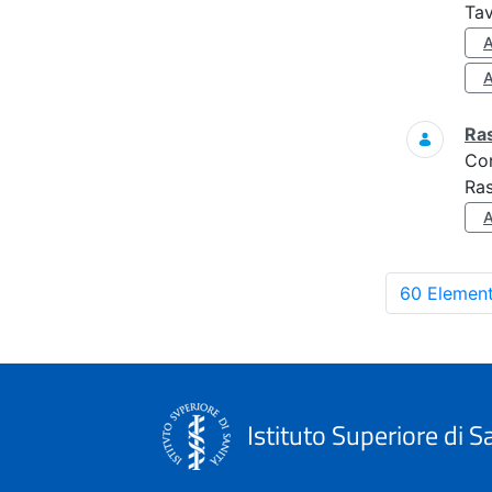
Tav
Ra
Co
Ra
60 Element
Istituto Superiore di S