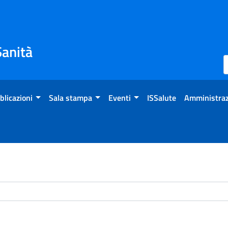
Sanità
blicazioni
Sala stampa
Eventi
ISSalute
Amministraz
chivio