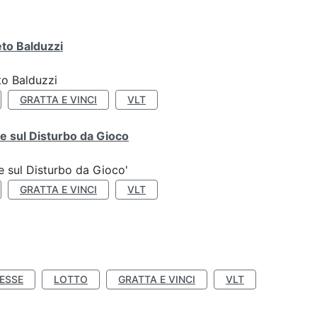
eto Balduzzi
to Balduzzi
GRATTA E VINCI
VLT
e sul Disturbo da Gioco
e sul Disturbo da Gioco'
GRATTA E VINCI
VLT
ESSE
LOTTO
GRATTA E VINCI
VLT