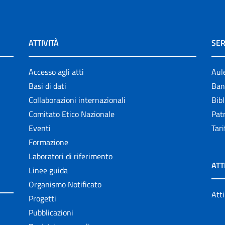
ATTIVITÀ
SER
Accesso agli atti
Aul
Basi di dati
Ban
Collaborazioni internazionali
Bibl
Comitato Etico Nazionale
Patr
Eventi
Tari
Formazione
Laboratori di riferimento
ATT
Linee guida
Organismo Notificato
Atti
Progetti
Pubblicazioni