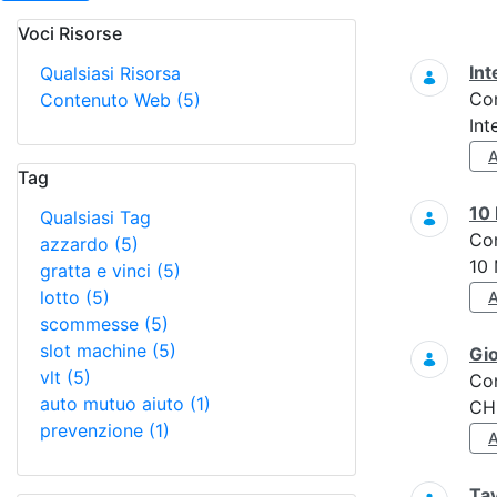
Voci Risorse
Ricerca
Int
Qualsiasi Risorsa
Co
Contenuto Web
(5)
Int
Tag
10 
Qualsiasi Tag
Co
azzardo
(5)
10 
gratta e vinci
(5)
lotto
(5)
scommesse
(5)
slot machine
(5)
Gi
vlt
(5)
Co
auto mutuo aiuto
(1)
CH
prevenzione
(1)
Tav