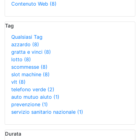
Contenuto Web
(8)
Tag
Qualsiasi Tag
azzardo
(8)
gratta e vinci
(8)
lotto
(8)
scommesse
(8)
slot machine
(8)
vlt
(8)
telefono verde
(2)
auto mutuo aiuto
(1)
prevenzione
(1)
servizio sanitario nazionale
(1)
Durata