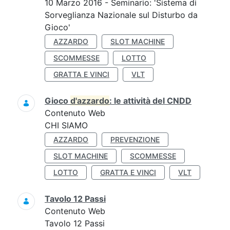
10 Marzo 2016 - Seminario: 'Sistema di
Sorveglianza Nazionale sul Disturbo da
Gioco'
AZZARDO
SLOT MACHINE
SCOMMESSE
LOTTO
GRATTA E VINCI
VLT
Gioco
d'azzardo
: le attività del CNDD
Contenuto Web
CHI SIAMO
AZZARDO
PREVENZIONE
SLOT MACHINE
SCOMMESSE
LOTTO
GRATTA E VINCI
VLT
Tavolo 12 Passi
Contenuto Web
Tavolo 12 Passi