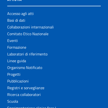
Accesso agli atti
Basi di dati
Collaborazioni internazionali
Comitato Etico Nazionale
Eventi
Formazione
Laboratori di riferimento
Linee guida
Organismo Notificato
Progetti
Pubblicazioni
Registri e sorveglianze
Ricerca collaboratori
Scuola