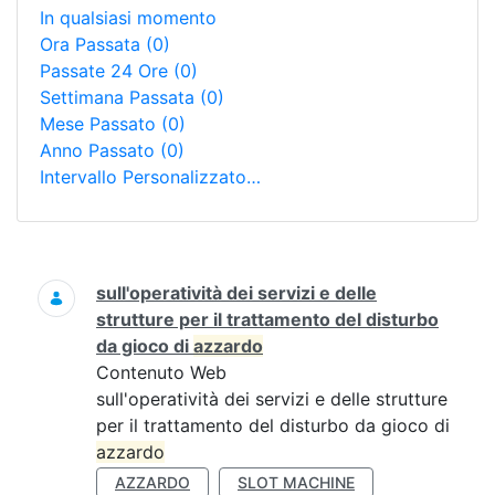
In qualsiasi momento
Ora Passata
(0)
Passate 24 Ore
(0)
Settimana Passata
(0)
Mese Passato
(0)
Anno Passato
(0)
Intervallo Personalizzato…
Ricerca
sull'operatività dei servizi e delle
strutture per il trattamento del disturbo
da gioco di
azzardo
Contenuto Web
sull'operatività dei servizi e delle strutture
per il trattamento del disturbo da gioco di
azzardo
AZZARDO
SLOT MACHINE