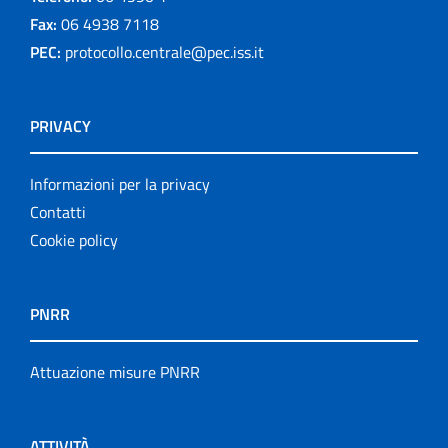
Fax:
06 4938 7118
PEC:
protocollo.centrale@pec.iss.it
PRIVACY
Informazioni per la privacy
Contatti
Cookie policy
PNRR
Attuazione misure PNRR
ATTIVITÀ