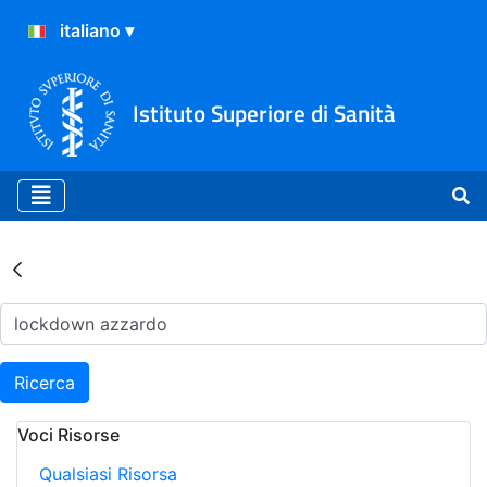
Istituto Superiore di Sanità
Risultati della Ricerca - Ar
Ricerca
Voci Risorse
Qualsiasi Risorsa