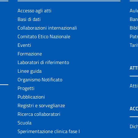
Accesso agli atti
Aul
Basi di dati
Ban
Collaborazioni internazionali
Bibl
Comitato Etico Nazionale
Patr
Eventi
Tari
Formazione
Laboratori di riferimento
ATT
Linee guida
Organismo Notificato
Atti
Progetti
Pubblicazioni
Registri e sorveglianze
ACC
Ricerca collaboratori
Scuola
Dich
Sperimentazione clinica fase I