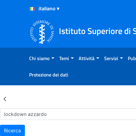
Salta al Contenuto
Salta al Footer
Istituto Superiore di 
Chi siamo
Temi
Attività
Servizi
Pub
Protezione dei dati
Risultati della Ricerca - Ar
Ricerca