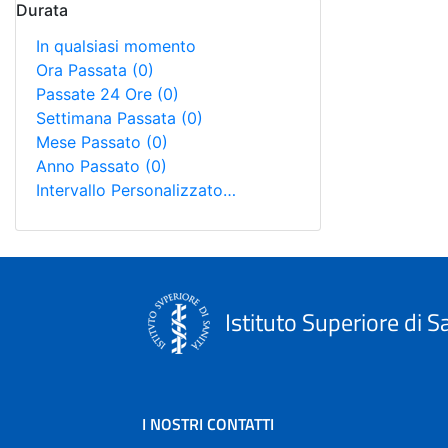
Durata
In qualsiasi momento
Ora Passata
(0)
Passate 24 Ore
(0)
Settimana Passata
(0)
Mese Passato
(0)
Anno Passato
(0)
Intervallo Personalizzato…
Istituto Superiore di S
I NOSTRI CONTATTI