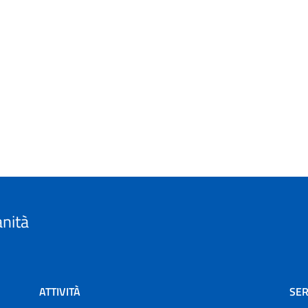
anità
ATTIVITÀ
SER