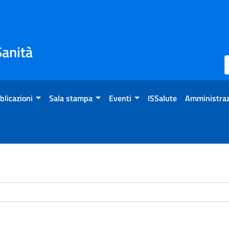
Sanità
blicazioni
Sala stampa
Eventi
ISSalute
Amministraz
chivio